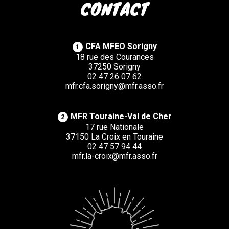
CONTACT
CFA MFEO Sorigny
1
18 rue des Courances
37250 Sorigny
02 47 26 07 62
mfr.cfa.sorigny@mfr.asso.fr
MFR Touraine-Val de Cher
2
17 rue Nationale
37150 La Croix en Touraine
02 47 57 94 44
mfr.la-croix@mfr.asso.fr