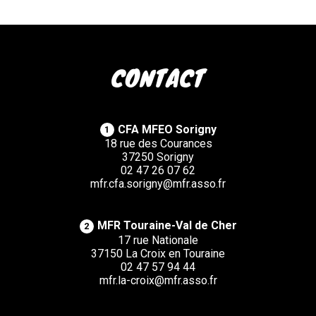
CONTACT
CFA MFEO Sorigny
1
18 rue des Courances
37250 Sorigny
02 47 26 07 62
mfr.cfa.sorigny@mfr.asso.fr
MFR Touraine-Val de Cher
2
17 rue Nationale
37150 La Croix en Touraine
02 47 57 94 44
mfr.la-croix@mfr.asso.fr