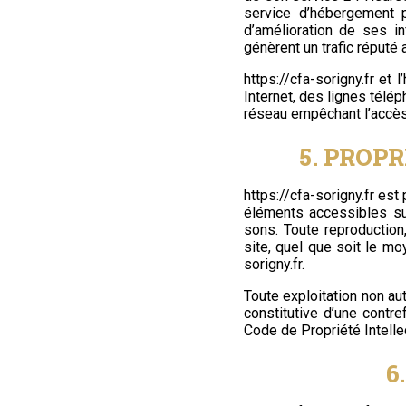
service d’hébergement 
d’amélioration de ses in
génèrent un trafic réputé 
https://cfa-sorigny.fr
et l
Internet, des lignes télé
réseau empêchant l’accès
5. PROP
https://cfa-sorigny.fr
est p
éléments accessibles sur
sons. Toute reproduction,
site, quel que soit le moy
sorigny.fr
.
Toute exploitation non a
constitutive d’une contr
Code de Propriété Intellec
6