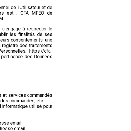
el de l’Utilisateur et de
lles est : CFA MFEO de
al
r
s’engage à respecter le
blir les finalités de ses
e leurs consentements, une
 registre des traitements
ersonnelles,
https://cfa-
la pertinence des Données
ions et services commandés
que des commandes, etc.
 informatique utilisé pour
esse email
dresse email