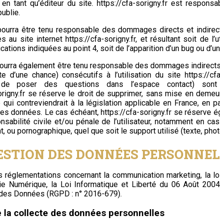
 en tant qu’éditeur du site.
https://cfa-sorigny.fr
est responsabl
publie.
ourra être tenu responsable des dommages directs et indirec
ccès au site internet
https://cfa-sorigny.fr
, et résultant soit de l’
ations indiquées au point 4, soit de l’apparition d’un bug ou d’un
ourra également être tenu responsable des dommages indirects
e d’une chance) consécutifs à l’utilisation du site
https://cfa
ité de poser des questions dans l’espace contact) son
rigny.fr
se réserve le droit de supprimer, sans mise en demeur
i contreviendrait à la législation applicable en France, en pa
 des données. Le cas échéant,
https://cfa-sorigny.fr
se réserve ég
nsabilité civile et/ou pénale de l’utilisateur, notamment en c
nt, ou pornographique, quel que soit le support utilisé (texte, pho
GESTION DES DONNÉES PERSONNEL
s réglementations concernant la communication marketing, la lo
ie Numérique, la Loi Informatique et Liberté du 06 Août 200
n des Données (RGPD : n° 2016-679).
 la collecte des données personnelles