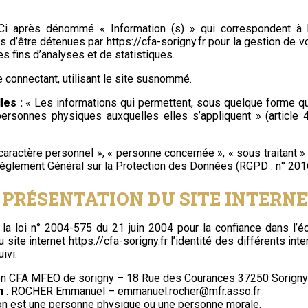
i après dénommé « Information (s) » qui correspondent à
s d’être détenues par
https://cfa-sorigny.fr
pour la gestion de v
des fins d’analyses et de statistiques.
 connectant, utilisant le site susnommé.
les :
« Les informations qui permettent, sous quelque forme qu
s personnes physiques auxquelles elles s’appliquent » (article 
aractère personnel », « personne concernée », « sous traitant »
 Règlement Général sur la Protection des Données (RGPD : n° 20
. PRÉSENTATION DU SITE INTERNE
e la loi n° 2004-575 du 21 juin 2004 pour la confiance dans l’
u site internet
https://cfa-sorigny.fr
l’identité des différents int
ivi:
on CFA MFEO de sorigny – 18 Rue des Courances 37250 Sorigny
n
: ROCHER Emmanuel – emmanuel.rocher@mfr.asso.fr
on est une personne physique ou une personne morale.