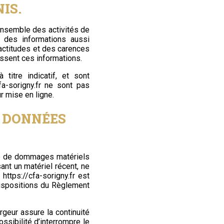
IS.
’ensemble des activités de
des informations aussi
xactitudes et des carences
nissent ces informations.
titre indicatif, et sont
fa-sorigny.fr
ne sont pas
r mise en ligne.
S DONNÉES
able de dommages matériels
isant un matériel récent, ne
e
https://cfa-sorigny.fr
est
dispositions du Règlement
ergeur assure la continuité
ssibilité d’interrompre le