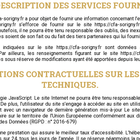
 DESCRIPTION DES SERVICES FOURN
a-sorigny.fr
a pour objet de fournir une information concernant l
rigny.fr
s’efforce de fournir sur le site
https://cfa-sorigny.fr
utefois, il ne pourra être tenu responsable des oublis, des ine
les soient de son fait ou du fait des tiers partenaires qui lui four
s indiquées sur le site
https://cfa-sorigny.fr
sont données à 
Par ailleurs, les renseignements figurant sur le site
https://c
és sous réserve de modifications ayant été apportées depuis leu
ATIONS CONTRACTUELLES SUR LE
TECHNIQUES.
logie JavaScript. Le site Internet ne pourra être tenu respons
e. De plus, l’utilisateur du site s’engage à accéder au site en util
t avec un navigateur de dernière génération mis-à-jour Le sit
ire sur le territoire de l’Union Européenne conformément aux 
n des Données (RGPD : n° 2016-679)
une prestation qui assure le meilleur taux d’accessibilité. L’héb
sur 24, tous les jours de l’année. Il se réserve néanmoins la po