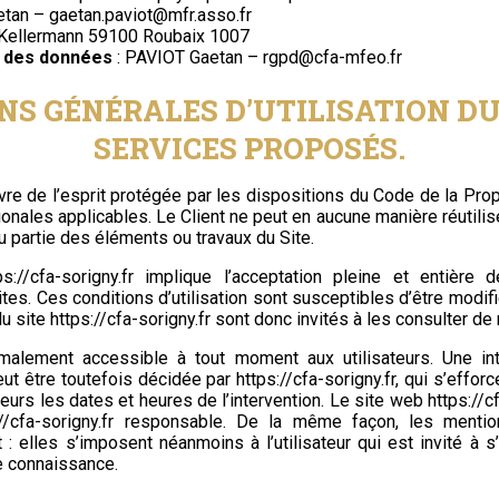
tan – gaetan.paviot@mfr.asso.fr
e Kellermann 59100 Roubaix 1007
n des données
: PAVIOT Gaetan – rgpd@cfa-mfeo.fr
NS GÉNÉRALES D’UTILISATION DU
SERVICES PROPOSÉS.
re de l’esprit protégée par les dispositions du Code de la Propr
onales applicables. Le Client ne peut en aucune manière réutilise
 partie des éléments ou travaux du Site.
ps://cfa-sorigny.fr
implique l’acceptation pleine et entière d
rites. Ces conditions d’utilisation sont susceptibles d’être modi
du site
https://cfa-sorigny.fr
sont donc invités à les consulter de 
rmalement accessible à tout moment aux utilisateurs. Une int
ut être toutefois décidée par
https://cfa-sorigny.fr
, qui s’effo
teurs les dates et heures de l’intervention. Le site web
https://c
//cfa-sorigny.fr
responsable. De la même façon, les mention
 elles s’imposent néanmoins à l’utilisateur qui est invité à s
e connaissance.