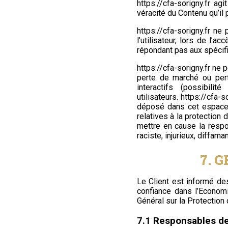
https://cfa-sorigny.fr
agit
véracité du Contenu qu’il 
https://cfa-sorigny.fr
ne p
l’utilisateur, lors de l’a
répondant pas aux spécific
https://cfa-sorigny.fr
ne p
perte de marché ou pert
interactifs (possibil
utilisateurs.
https://cfa-so
déposé dans cet espace qu
relatives à la protection
mettre en cause la respo
raciste, injurieux, diffama
7. 
Le Client est informé de
confiance dans l’Econom
Général sur la Protectio
7.1 Responsables de